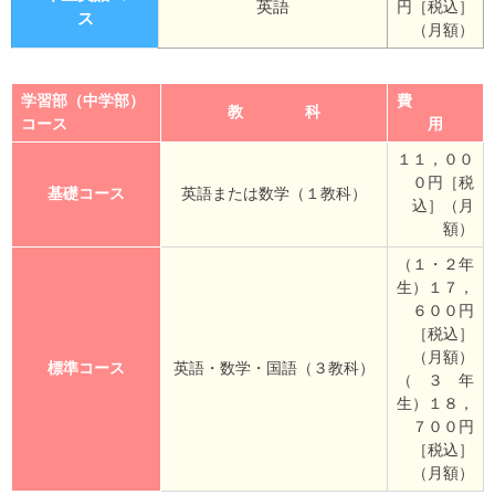
英語
円［税込］
ス
（月額）
学習部（中学部）
費
教 科
コース
用
１１，００
０円［税
基礎コース
英語または数学（１教科）
込］（月
額）
（１・２年
生）１７，
６００円
［税込］
（月額）
標準コース
英語・数学・国語（３教科）
（ ３ 年
生）１８，
７００円
［税込］
（月額）