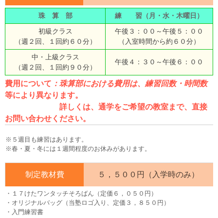
珠 算 部
練 習（月・水・木曜日）
初級クラス
午後３：００～午後５：００
（週２回、１回約６０分）
（入室時間から約６０分）
中・上級クラス
午後４：３０～午後６：００
（週２回、１回約９０分）
費用について
：珠算部における費用は、練習回数・時間数
等により異なります。
詳しくは、通学をご希望の教室まで、直接
お問い合わせください。
※５週目も練習はあります。
※春・夏・冬には１週間程度のお休みがあります。
制定教材費
５，５００円（入学時のみ）
・１７けたワンタッチそろばん（定価６，０５０円）
・オリジナルバッグ（当塾ロゴ入り、定価３，８５０円）
・入門練習書