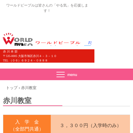
ワールドピープルは皆さんの「やる気」を応援しま
す！
赤 川 本 部
〒535-0005 大阪市旭区赤川４－３－１０
TEL （０６）６９２４－０８８８
トップ
›
赤川教室
赤川教室
入 学 金
３，３００円（入学時のみ）
（全部門共通）