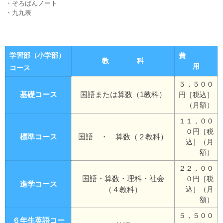
・そろばんノート
・九九表
学習部（小学部）
費
教 科
用
コース
５，５００
基礎コース
国語または算数（1教科）
円［税込］
（月額）
１１，００
０円［税
標準コース
国語 ・ 算数（２教科）
込］（月
額）
２２，００
国語・算数・理科・社会
０円［税
進学コース
（４教科）
込］（月
額）
５，５００
６年生英語コー